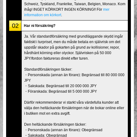
Schweiz, Tyskland, Frankrike, Taiwan, Belgien, Monaco. Kom
ihåg! INGET KÖRKORT INGEN KÖRNING!! För
mer
information om körkort
.
02
Har ni försäkring?
Ja. Vår standardförsäkring med grundläggande skydd ingår
faktiskt i turpriset, men du måste betala en självrisk om det
uppstår skador på gokarten på grund av kollisioner, repor,
hårdhänt körning eller olyckor. Självrisken på 50 000
JPY/fordon faktureras direkt efter turen.
Standardförsäkringen täcker:
・Personskada (annan än förare): Begränsad till 80 000 000
JPY
・Sakskada: Begränsad till 20 000 000 JPY
・Förarskada: Begränsad till 5 000 000 JPY
Därför rekommenderar vi starkt våra värdefulla kunder att
välja den heltäckande försäkringen när de bokar online eller
i butiken mot en extra avgift.
Den heltäckande försäkringen täcker:
・Personskada (annan än förare): Obegränsad
・Sakskada: Obegränsad