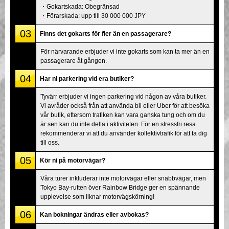
・Gokartskada: Obegränsad
・Förarskada: upp till 30 000 000 JPY
03
Finns det gokarts för fler än en passagerare?
För närvarande erbjuder vi inte gokarts som kan ta mer än en
passagerare åt gången.
04
Har ni parkering vid era butiker?
Tyvärr erbjuder vi ingen parkering vid någon av våra butiker.
Vi avråder också från att använda bil eller Uber för att besöka
vår butik, eftersom trafiken kan vara ganska tung och om du
är sen kan du inte delta i aktiviteten. För en stressfri resa
rekommenderar vi att du använder kollektivtrafik för att ta dig
till oss.
05
Kör ni på motorvägar?
Våra turer inkluderar inte motorvägar eller snabbvägar, men
Tokyo Bay-rutten över Rainbow Bridge ger en spännande
upplevelse som liknar motorvägskörning!
06
Kan bokningar ändras eller avbokas?