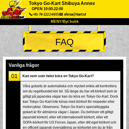
Tokyo Go-Kart Shibuya Annex
OPEN 10:00-22:00
📞+81-70-2222-6655
📧
shina@kart.st
MENY/Byt butik
HEM
FAQ
Om oss
Specifikationer
Pris
Hitta hit
Röster
FAQ
Företag
Boka
Vanliga frågor
Byt butik
01
Kan vem som helst köra en Tokyo Go-Kart?
Tokyo Shinagawa
Tokyo Akihabara#1
Våra gokarts är automatiska och mycket enkla att kontrollera
Tokyo Akihabara#2
Tokyo Shibuya
om du regelbundet kör bil. Så länge du har ett körkort som är
Tokyo Shibuya Annex
Tokyo Bay
giltigt på japanska vägar kan du köra en Tokyo Go-Kart. Dock
kan Tokyo Go-Kart inte köras med körkort för mopeder eller
Tokyo Asakusa
Osaka
motorcyklar. Observera: Tokyo Go-Kart:s specialbyggda
gokart är för allmänna vägar i Japan. Du behöver ett giltigt
Okinawa
japanskt körkort, eller ett internationellt körkort, eller ett
SOFA-körkort för US Forces Japan, eller ditt eget körkort och
en officiell japansk översättning av körkortet om du är från