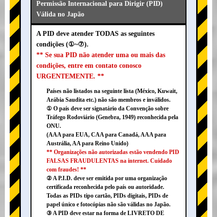
Permissão Internacional para Dirigir (PID)
Válida no Japão
A PID deve atender TODAS as seguintes
condições (①~⑦).
** Se sua PID não atender uma ou mais das
condições, entre em contato conosco
URGENTEMENTE. **
Países não listados na seguinte lista (México, Kuwait,
Arábia Saudita etc.) não são membros e inválidos.
① O país deve ser signatário da Convenção sobre
Tráfego Rodoviário (Genebra, 1949) reconhecida pela
ONU.
(AAA para EUA, CAA para Canadá, AAA para
Austrália, AA para Reino Unido)
** Organizações não autorizadas estão vendendo PID
FALSAS FRAUDULENTAS na internet. Cuidado
com fraudes! **
② A P.I.D. deve ser emitida por uma organização
certificada reconhecida pelo país ou autoridade.
Todas as PIDs tipo cartão, PIDs digitais, PIDs de
papel único e fotocópias não são válidas no Japão.
③ A PID deve estar na forma de LIVRETO DE