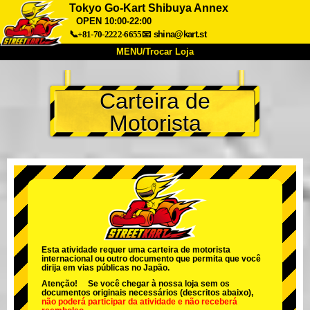
Tokyo Go-Kart Shibuya Annex
OPEN 10:00-22:00
📞+81-70-2222-6655
📧
shina@kart.st
MENU/Trocar Loja
INÍCIO
Carteira de
Sobre
Especificações
Preços
Motorista
Acesso
Opiniões
FAQ
Empresa
Reserva
Trocar Loja
Tokyo Shinagawa
Tokyo Akihabara#1
Tokyo Akihabara#2
Tokyo Shibuya
Tokyo Shibuya Annex
Tokyo Bay
Esta atividade requer uma carteira de motorista
Tokyo Asakusa
Osaka
internacional ou outro documento que permita que você
dirija em vias públicas no Japão.
Okinawa
Atenção! Se você chegar à nossa loja sem os
documentos originais necessários (descritos abaixo),
não poderá participar da atividade
e
não receberá