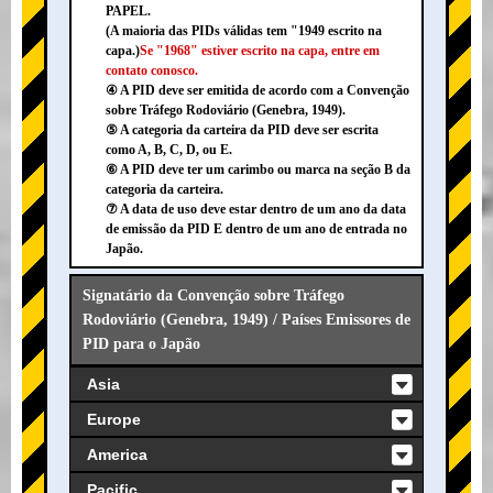
PAPEL.
(A maioria das PIDs válidas tem "1949 escrito na
capa.)
Se "1968" estiver escrito na capa, entre em
contato conosco.
④ A PID deve ser emitida de acordo com a Convenção
sobre Tráfego Rodoviário (Genebra, 1949).
⑤ A categoria da carteira da PID deve ser escrita
como A, B, C, D, ou E.
⑥ A PID deve ter um carimbo ou marca na seção B da
categoria da carteira.
⑦ A data de uso deve estar dentro de um ano da data
de emissão da PID E dentro de um ano de entrada no
Japão.
Signatário da Convenção sobre Tráfego
Rodoviário (Genebra, 1949) / Países Emissores de
PID para o Japão
Asia
Europe
America
Pacific