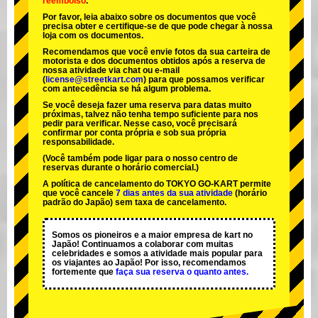
reembolso
.
Por favor, leia abaixo sobre os documentos que você
precisa obter e certifique-se de que pode chegar à nossa
loja com os documentos.
Recomendamos que você envie fotos da sua carteira de
motorista e dos documentos obtidos após a reserva de
nossa atividade via chat ou e-mail
(
license@streetkart.com
) para que possamos verificar
com antecedência se há algum problema.
Se você deseja fazer uma reserva para datas muito
próximas, talvez não tenha tempo suficiente para nos
pedir para verificar. Nesse caso, você precisará
confirmar por conta própria e sob sua própria
responsabilidade.
(Você também pode ligar para o nosso centro de
reservas durante o horário comercial.)
A política de cancelamento do TOKYO GO-KART permite
que você cancele
7 dias antes da sua atividade
(horário
padrão do Japão) sem taxa de cancelamento.
Somos os
pioneiros
e a
maior empresa de kart
no
Japão! Continuamos a colaborar com
muitas
celebridades
e somos a
atividade mais popular
para
os viajantes ao Japão! Por isso, recomendamos
fortemente que
faça sua reserva o quanto antes.