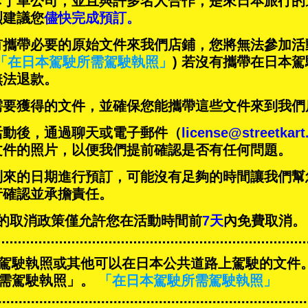
卡丁車公司，並且與
許多名人
合作，是來日本旅行的
烈建議您
儘快完成預訂。
有攜帶必要的原始文件來我們店鋪，您將無法參加活
「在日本駕駛所需駕駛執照」
) 若沒有攜帶在日本
無法退款。
需要獲得的文件，並確保您能攜帶這些文件來到我們
活動後，通過聊天或電子郵件（
license@streetkar
文件的照片，以便我們提前確認是否有任何問題。
到來的日期進行預訂，可能沒有足夠的時間讓我們幫
行確認並承擔責任。
ART的取消政策僅允許您在活動時間前
7天
內免費取消。
駕駛執照或其他可以在日本公共道路上駕駛的文件
需駕駛執照」。
「在日本駕駛所需駕駛執照」