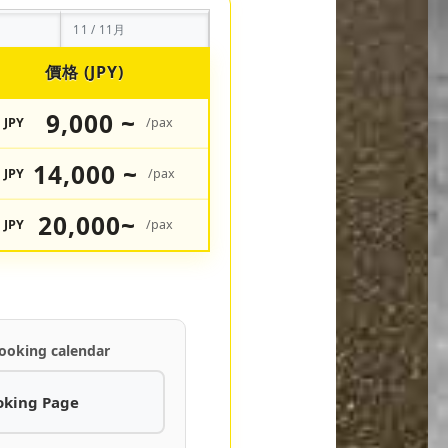
11 / 11月
價格 (JPY)
9,000 ~
JPY
/pax
14,000 ~
JPY
/pax
20,000~
JPY
/pax
ooking calendar
oking Page