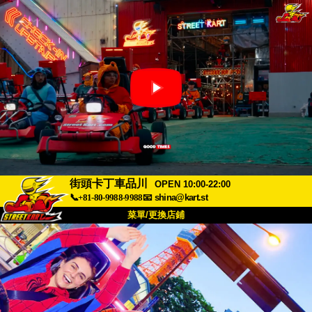
街頭卡丁車品川
OPEN 10:00-22:00
📞+81-80-9988-9988
📧
shina@kart.st
菜單/更換店鋪
首頁
關於
規格
價格
交通方式
顧客聲音
常見問題