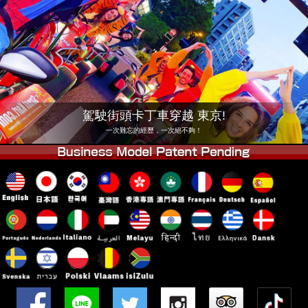
公司
預訂
更換店鋪
東京 品川 #1
東京 秋葉原 #1
東京 秋葉原 #2
東京 澀谷
東京 澀谷附店
東京灣
駕駛街頭卡丁車穿越 東京!
東京 淺草
大阪
一次難忘的經歷，一次絕不夠！
沖繩