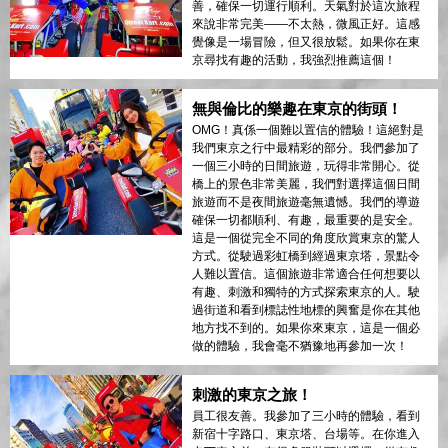
善，確保一切運行順利。天氣對於這次旅程
來說非常完美——不太熱，微風正好。這感
覺像是一場冒險，但又很放鬆。如果你在東
京尋找有趣的活動，我強烈推薦這個！
無與倫比的樂趣在東京的街頭！
OMG！真係一個難以置信的體驗！這絕對是
我們東京之行中最精彩的部分。我們參加了
一個三小時的日間旅遊，玩得非常開心。從
橋上的景色非常美麗，我們對選擇這個日間
旅遊而不是夜間旅遊毫無遺憾。我們的導遊
確保一切都順利、有趣，最重要的是安全。
這是一個從完全不同的角度欣賞東京的驚人
方式。從駛過彩虹橋到經過東京塔，景點令
人難以置信。這個旅遊非常適合任何想要以
有趣、刺激和獨特的方式探索東京的人。駛
過街道和看到標誌性地標的興奮是你在其他
地方找不到的。如果你來東京，這是一個必
做的體驗，我會毫不猶豫地再參加一次！
刺激的東京之旅！
員工很友善。我參加了三小時的體驗，看到
新宿十字路口、東京塔、台場等。在你進入