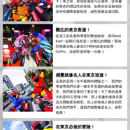
卡丁車之前，有很多服裝可以選擇，從有趣
的角色到標誌性的英雄。如果你在這個地區
並持有國際駕駛執照，絕對推薦這個活動。
難忘的東京夜遊！
從員工的友善和專業到整個旅程，與Street
Kart一起騎行真的是一次難忘的體驗！我強
烈推薦在晚上參加3小時的旅遊並租用
GoPro，這絕對值得每一分錢 :)
感覺就像名人在東京巡遊！
這真的是我一生中最棒的體驗之一。我們的
導遊帶我們沿著一條非常美麗的路線遊覽城
市。我們甚至看到了東京塔！卡丁車的速度
大約是60公里每小時，穿上有趣的連身衣讓
這次體驗更加精彩。街上的每個人都在拍照
並向我們揮手，讓我們感覺像是名人。絕對
推薦！
在東京必做的冒險！