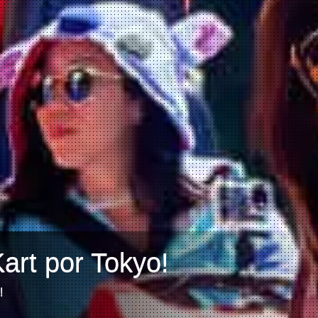
art por Tokyo!
!