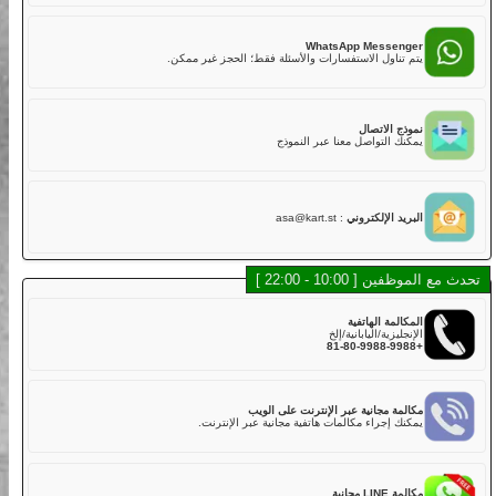
02
هل لديكم تأمين؟
نعم. تشمل خطتنا التأمينية القياسية مع تغطية أساسية في رسوم
LINE Mess
الجولة,
 أسرع للدردشة، الموظفون والشات بوت سيساعدونك.
ولكن عليك دفع الخصم إذا كانت هناك أضرار في الكارت بسبب
الاصطدام أو الخدوش أو القيادة الخشنة أو الحوادث. يتم تحصيل خصم
قدره 50,000 ين لكل مركبة مباشرة بعد الجولة.
WhatsApp Messe
خطة التأمين القياسية تغطي:
اول الاستفسارات والأسئلة فقط؛ الحجز غير ممكن.
・الإصابة الجسدية (بخلاف السائق): 800,000,000 ين
・الأضرار المادية (بخلاف السائق): 2,000,000 ين
・إصابة السائق: 5,000,000 ين
الاتصال
لذلك، نوصي بشدة لعملائنا الكرام اختيار خطة التأمين الكامل عند
التواصل معنا عبر النموذج
الحجز عبر الإنترنت أو في المتجر مقابل رسوم إضافية.
خطة التأمين الكامل تغطي:
・الإصابة الجسدية (بخلاف السائق): 800,000,000 ين
・الأضرار المادية (بخلاف السائق): 2,000,000 ين
 الإلكتروني
:
asa@kart.st
・إصابة السائق: 5,000,000 ين
03
هل توجد كارتات يمكن أن تستوعب أكثر من راكب؟
10 - 22:00 ]
في الوقت الحالي، لا نقدم كارتات تدعم أكثر من راكب في نفس